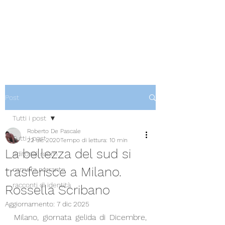
Post
Tutti i post
Roberto De Pascale
Tutti i post
22 dic 2020
Tempo di lettura: 10 min
La bellezza del sud si
editorial room
trasferisce a Milano.
camera narrante
racconti di identità
Rossella Scribano
Aggiornamento:
7 dic 2025
Milano, giornata gelida di Dicembre, 