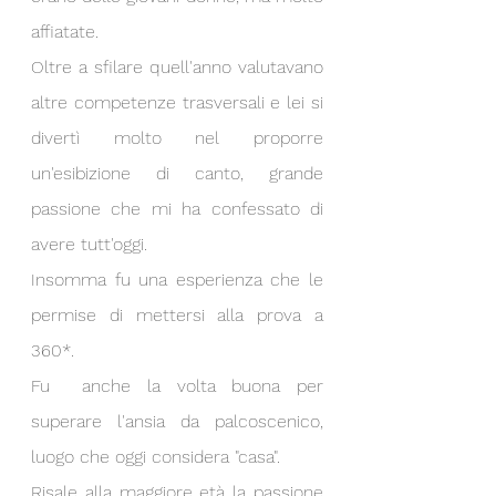
affiatate.
Oltre a sfilare quell'anno valutavano 
altre competenze trasversali e lei si 
divertì molto nel proporre 
un'esibizione di canto, grande 
passione che mi ha confessato di 
avere tutt'oggi.
Insomma fu una esperienza che le 
permise di mettersi alla prova a 
360*.
Fu  anche la volta buona per 
superare l'ansia da palcoscenico, 
luogo che oggi considera "casa".
Risale alla maggiore età la passione 