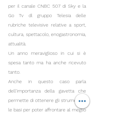
per il canale CNBC 507 di Sky e la 
Go Tv dl gruppo Telesia delle 
rubriche televisive relative a sport, 
cultura, spettacolo, enogastronomia, 
attualità.
Un anno meraviglioso in cui si è 
spesa tanto ma ha anche ricevuto 
tanto.
Anche in questo caso parla 
dell'importanza della gavetta che 
permette di ottenere gli strumenti e 
le basi per poter affrontare al meglio 
le sfide importanti.
Come quelle che sono arrivate in 