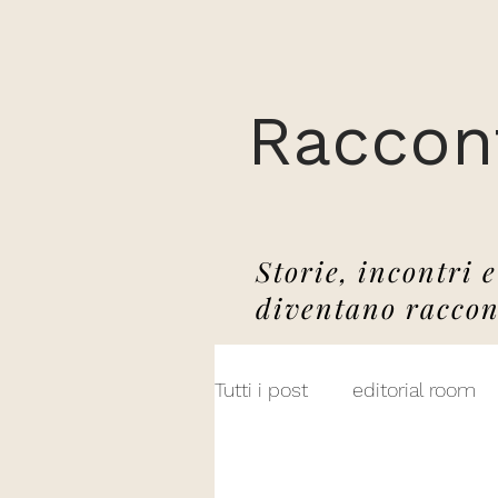
Raccont
Storie, incontri e
diventano raccon
Tutti i post
editorial room