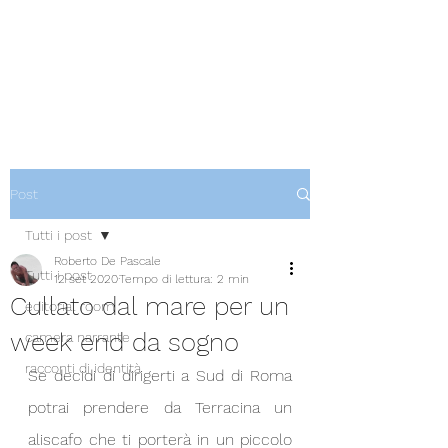
Post
Tutti i post
Roberto De Pascale
Tutti i post
12 set 2020
Tempo di lettura: 2 min
Cullato dal mare per un
editorial room
week end da sogno
camera narrante
racconti di identità
Se decidi di dirigerti a Sud di Roma 
potrai prendere da Terracina un 
aliscafo che ti porterà in un piccolo 