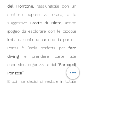
del Frontone
, raggiungibile con un 
sentiero oppure via mare, e le 
suggestive 
Grotte di Pilato
, antico 
ipogeo da esplorare con le piccole 
imbarcazioni che partono dal porto. 
Ponza è l’isola perfetta per 
fare 
diving
 e prendere parte alle 
escursioni organizzate dai 
“Barcaroli 
Ponzesi”
.
E poi  se decidi di restare in totale 
relax in hotel  non avrai solo una 
vista mozzafiato sul mare, ma sarai  
letteralmente dentro al panorama 
della 
baia più ampia e bella 