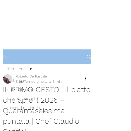
Post
Tutti i post
Roberto De Pascale
Tutti i post
5 lug
Tempo di lettura: 3 min
IL PRIMO GESTO | Il piatto
editorial room
che apre il 2026 –
camera narrante
racconti di identità
Quarantaseiesima
puntata | Chef Claudio