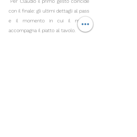
 Per Claudio il primo gesto coincide 
con il finale: gli ultimi dettagli al pass 
e il momento in cui il maître 
accompagna il piatto al tavolo. 
Fino ad allora appartiene alla brigata; 
da quell'istante appartiene all'ospite. 
È lì che tutto prende davvero forma.
Obiettivi
Guardando al futuro, Claudio vuole 
continuare a sviluppare una cucina 
personale, unendo tradizione 
italiana, tecnica francese e ricerca 
contemporanea. L'obiettivo è 
costruire menu che raccontino una 