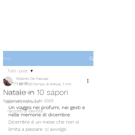
Post
Tutti i post
Roberto De Pascale
Tutti i post
1 dic 2025
Tempo di lettura: 1 min
Natale in 10 sapori
editorial room
Aggiornamento:
3 dic 2025
camera narrante
Un viaggio nei profumi, nei gesti e 
racconti di identità
nelle memorie di dicembre.
Dicembre è un mese che non si 
limita a passare: ci avvolge.