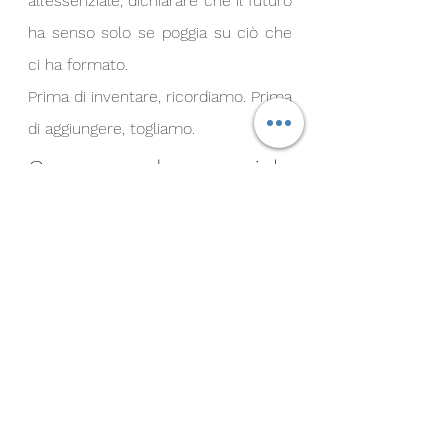
all’essenziale, dichiarare che il futuro 
ha senso solo se poggia su ciò che 
ci ha formato.
Prima di inventare, ricordiamo. Prima 
di aggiungere, togliamo.
Cosa rende speciale 
questo piatto
È speciale perché è onesto. Perché 
chiunque può cucinarlo, ma non 
chiunque può farlo bene: servono 
attenzione, ascolto, amore.
È un piatto che non cerca applausi, 
ma silenzio a tavola. Un piatto che 