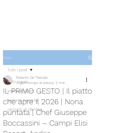
Post
Tutti i post
Roberto De Pascale
Tutti i post
31 gen
Tempo di lettura: 2 min
IL PRIMO GESTO | Il piatto
editorial room
che apre il 2026 | Nona
camera narrante
racconti di identità
puntata | Chef Giuseppe
Boccassini – Campi Elisi